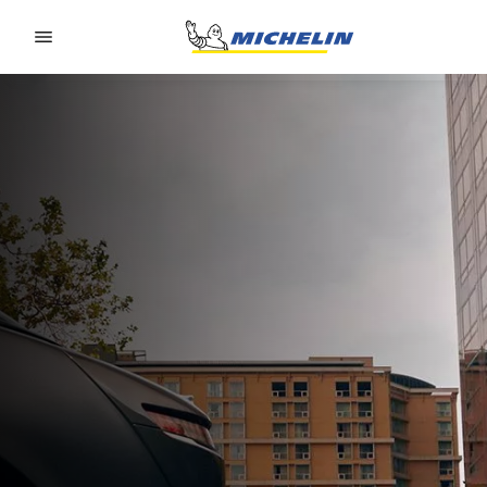
Go to page content
Go to page navigation