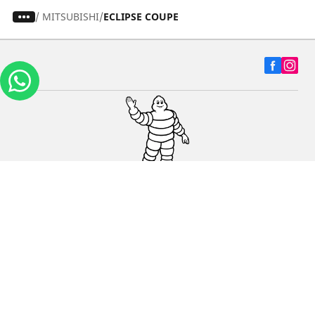
/
MITSUBISHI
ECLIPSE COUPE
Carros, SUVs
Motos
Bicicleta