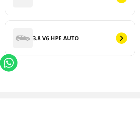
3.8 V6 HPE AUTO
INFORMAÇÕES LEGAIS
As classificações de carga e/ou velocidade exibidas podem
divergir ligeiramente da medida original especificado na