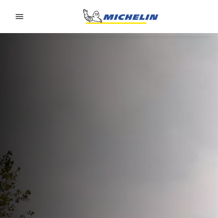
Go to page content
Go to page navigation