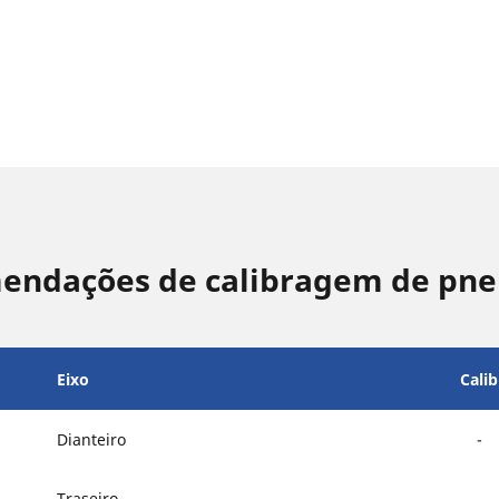
mendações de calibragem de pne
Eixo
Cali
Dianteiro
-
Traseiro
-