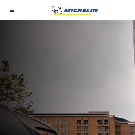
Go to page content
Go to page navigation