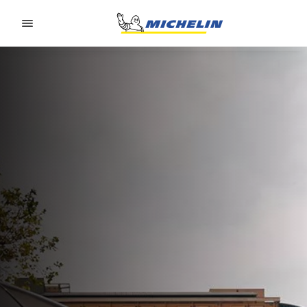
Go to page content
Go to page navigation