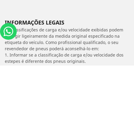
INFORMAÇÕES LEGAIS
As classificações de carga e/ou velocidade exibidas podem
divergir ligeiramente da medida original especificado na
etiqueta do veículo. Como profissional qualificado, o seu
revendedor de pneus poderá aconselhá-lo em:
1. Informar se a classificação de carga e/ou velocidade dos
estepes é diferente dos pneus originais.
2. Determinar se a pressão dos pneus deve ser ajustada para
o medida alternativo proposto
/
Frontier
2.5 DCI SE CABINE DUPLA