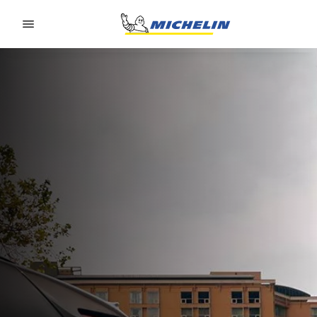
Go to page content
Go to page navigation