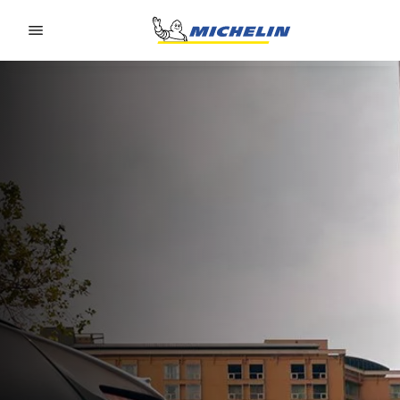
Go to page content
Go to page navigation