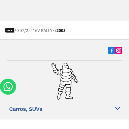
/
307
2.0 16V RALLYE
2003
Carros, SUVs
Motos