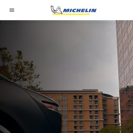
Go to page content
Go to page navigation