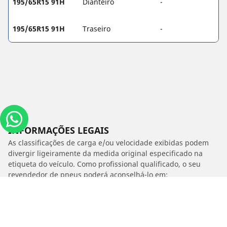
195/65R15 91H
Dianteiro
-
195/65R15 91H
Traseiro
-
INFORMAÇÕES LEGAIS
As classificações de carga e/ou velocidade exibidas podem
divergir ligeiramente da medida original especificado na
etiqueta do veículo. Como profissional qualificado, o seu
revendedor de pneus poderá aconselhá-lo em:
1. Informar se a classificação de carga e/ou velocidade dos
estepes é diferente dos pneus originais.
2. Determinar se a pressão dos pneus deve ser ajustada para
o medida alternativo proposto