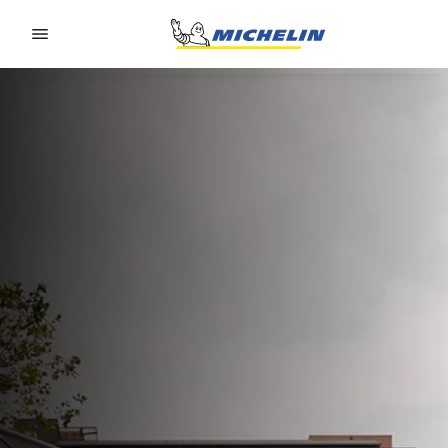
Go to page content
Go to page navigation