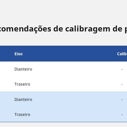
comendações de calibragem de 
Eixo
Cali
Dianteiro
-
Traseiro
-
Dianteiro
-
Traseiro
-