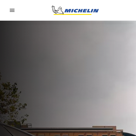
Go to page content
Go to page navigation