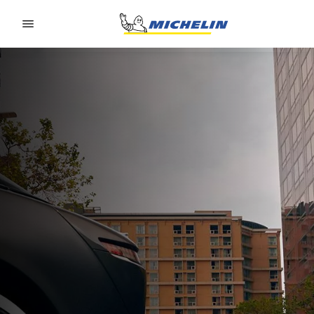
Go to page content
Go to page navigation