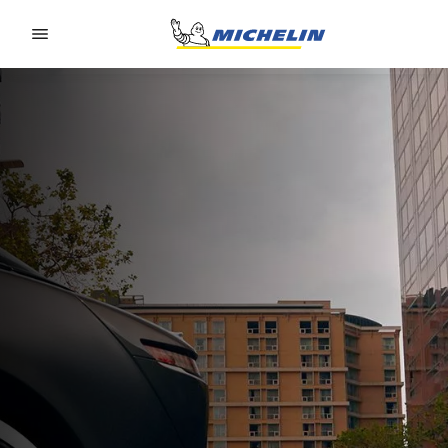
Go to page content
Go to page navigation