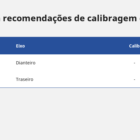
recomendações de calibragem 
Eixo
Cali
Dianteiro
-
Traseiro
-