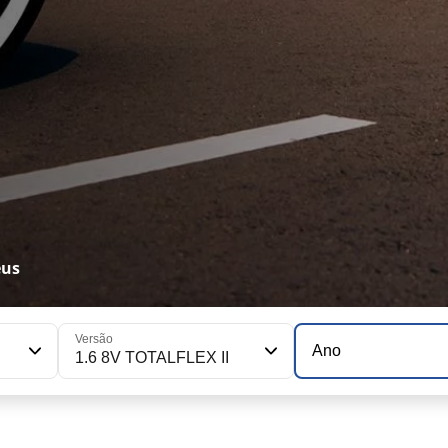
eus
Versão
Ano
1.6 8V TOTALFLEX II