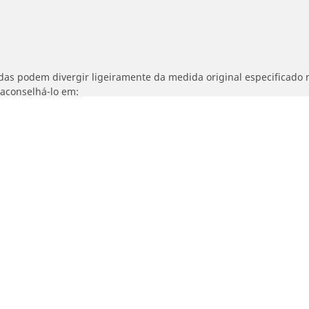
idas podem divergir ligeiramente da medida original especificado n
 aconselhá-lo em:
ocidade dos estepes é diferente dos pneus originais.
ajustada para o medida alternativo proposto
Detalhes da pesquisa