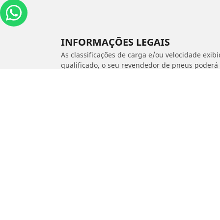
INFORMAÇÕES LEGAIS
As classificações de carga e/ou velocidade exib
qualificado, o seu revendedor de pneus poderá
1. Informar se a classificação de carga e/ou vel
2. Determinar se a pressão dos pneus deve ser 
/
Polo Hatchback
1.6 8V TOTALFLEX II