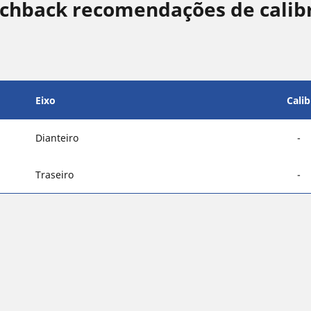
hback recomendações de calib
Eixo
Cali
Dianteiro
-
Traseiro
-