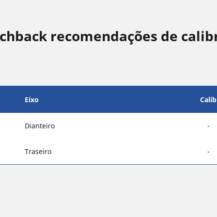
hback recomendações de calib
Eixo
Cali
Dianteiro
-
Traseiro
-