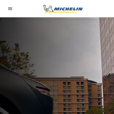
Go to page content
Go to page navigation