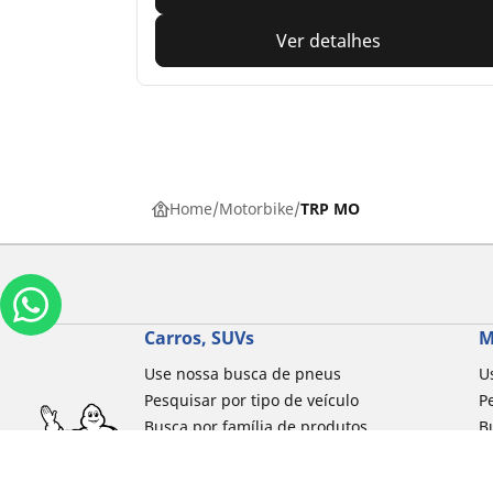
Ver detalhes
Home
Motorbike
TRP MO
Carros, SUVs
M
Use nossa busca de pneus
U
Pesquisar por tipo de veículo
P
Busca por família de produtos
B
Pesquisar por medida de pneu
P
Pesquisar por estação
P