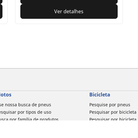
Ver detalhes
otos
Bicicleta
se nossa busca de pneus
Pesquise por pneus
esquisar por tipos de uso
Pesquisar por bicicleta
usca por família de produtos
Pesquisar por biciclet
esquisar por marca de moto
esquisar por medida