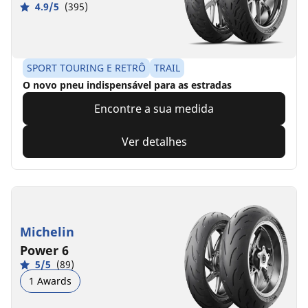
4.9/5
(395)
SPORT TOURING E RETRÔ
TRAIL
O novo pneu indispensável para as estradas
Encontre a sua medida
Ver detalhes
Michelin
Power 6
5/5
(89)
1 Awards