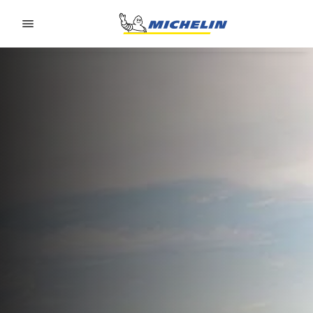
Go to page content
Go to page navigation