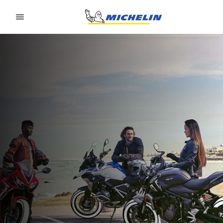
Go to page content
Go to page navigation