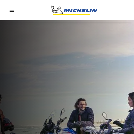
Go to page content
Go to page navigation