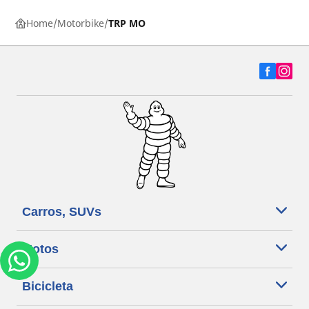
Home
Motorbike
TRP MO
Carros, SUVs
Motos
Bicicleta