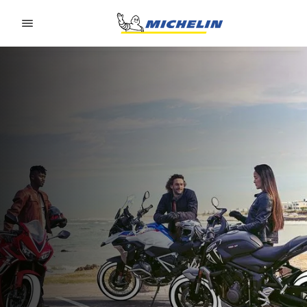
Go to page content
Go to page navigation