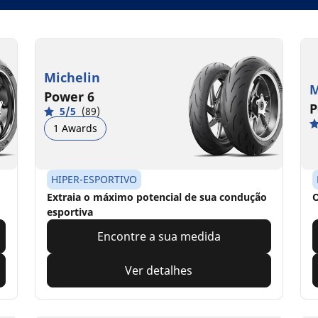
Michelin
M
Power 6
P
5/5
(89)
1 Awards
HIPER-ESPORTIVO
Extraia o máximo potencial de sua condução
O
esportiva
Encontre a sua medida
Ver detalhes