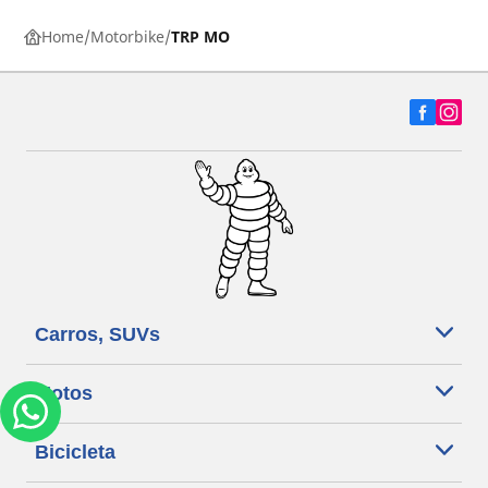
Home
Motorbike
TRP MO
Carros, SUVs
Motos
Bicicleta