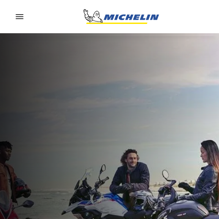
Go to page content
Go to page navigation