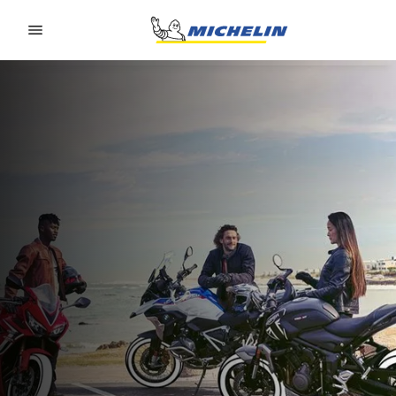
Go to page content
Go to page navigation