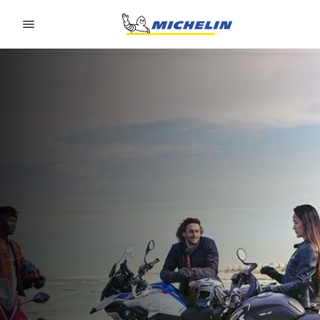
Go to page content
Go to page navigation