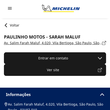
Go to page content
Go to page navigation
Voltar
PAULINHO MOTOS - SARAH MALUF
Av. Salim Farah Maluf, 4.020, Vila Bertioga, São Paulo, São Paulo - 03187-010
Entrar em contato
Ver site
Informações
Av. Salim Farah Maluf, 4.020, Vila Bertioga, São Paulo, São
Paulo - 03187-010