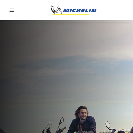
Go to page content
Go to page navigation