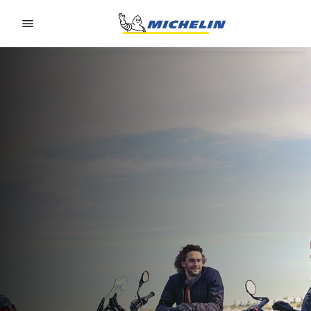
Go to page content
Go to page navigation