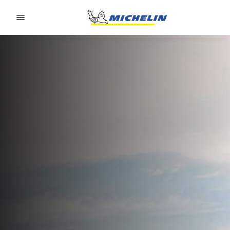
Go to page content
Go to page navigation