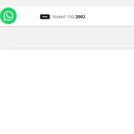
/
Naked 100
2002
Carros, SUVs
M
Use nossa busca de pneus
U
Pesquisar por tipo de veículo
P
Busca por família de produtos
B
Pesquisar por medida de pneu
P
Pesquisar por estação
P
Pesquisar por marcas de carros
Lojas
Localizar lojas de pneus para carros
Localizar lojas de pneus para motos