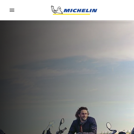
Go to page content
Go to page navigation