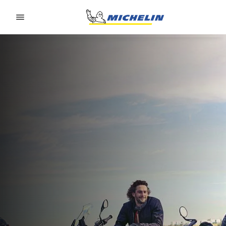
Go to page content
Go to page navigation