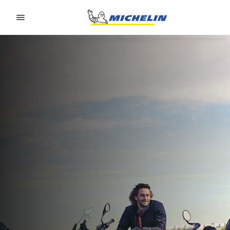
Go to page content
Go to page navigation