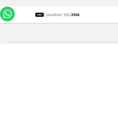
/
Jonathan 350
2006
Carros, SUVs
M
Use nossa busca de pneus
U
Pesquisar por tipo de veículo
P
Busca por família de produtos
B
Pesquisar por medida de pneu
P
Pesquisar por estação
P
Pesquisar por marcas de carros
Lojas
Localizar lojas de pneus para carros
Localizar lojas de pneus para motos