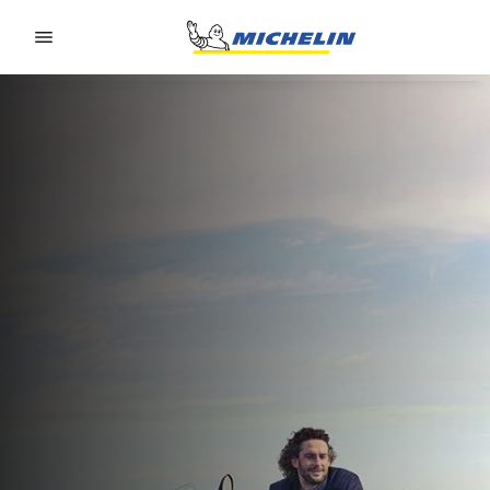
Go to page content
Go to page navigation