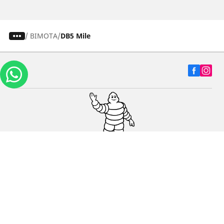
/
BIMOTA
DB5 Mile
Carros, SUVs
Motos