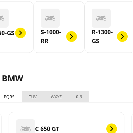
S-1000-
R-1300-
50-GS
RR
GS
s BMW
PQRS
TUV
WXYZ
0-9
C 650 GT