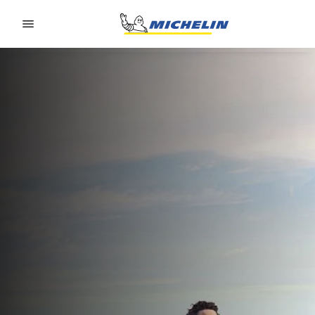
Go to page content
Go to page navigation