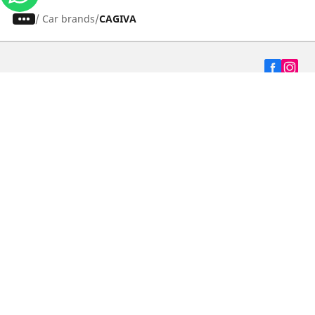
/
Car brands
CAGIVA
Carros, SUVs
Motos
Bicicleta