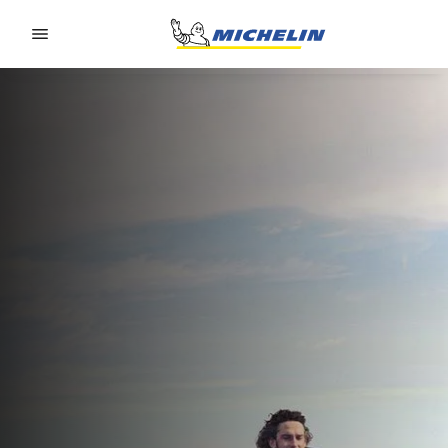
Go to page content
Go to page navigation