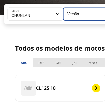
Marca
Versão
CHUNLAN
Todos os modelos de mot
ABC
DEF
GHI
JKL
MNO
CL125 10