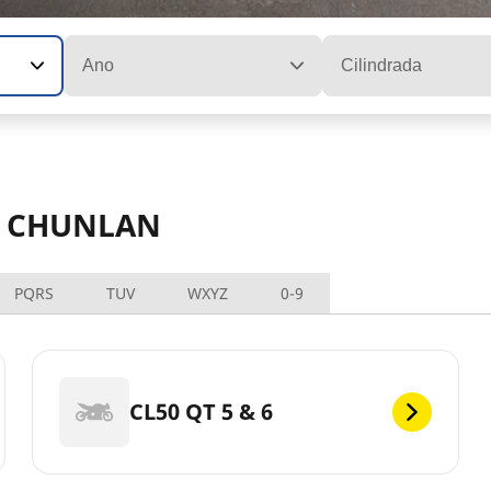
Ano
Cilindrada
os CHUNLAN
PQRS
TUV
WXYZ
0-9
CL50 QT 5 & 6