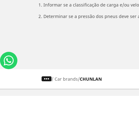
1. Informar se a classificação de carga e/ou vel
2. Determinar se a pressão dos pneus deve ser 
/
Car brands
CHUNLAN
Carros, SUVs
M
Use nossa busca de pneus
U
Pesquisar por tipo de veículo
P