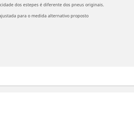
ocidade dos estepes é diferente dos pneus originais.
ajustada para o medida alternativo proposto
otos
Bicicleta
se nossa busca de pneus
Pesquise por pneus
esquisar por tipos de uso
Pesquisar por bicicleta
Detalhes da pesquisa