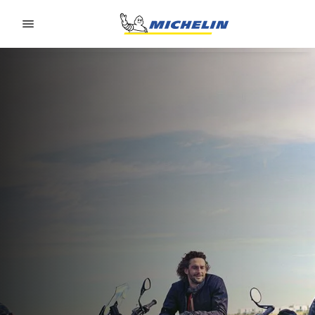
Go to page content
Go to page navigation