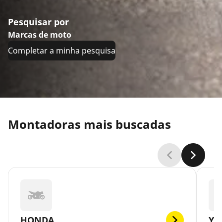
Pesquisar por
Marcas de moto
Completar a minha pesquisa
Montadoras mais buscadas
HONDA
YA