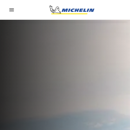
Go to page content
Go to page navigation