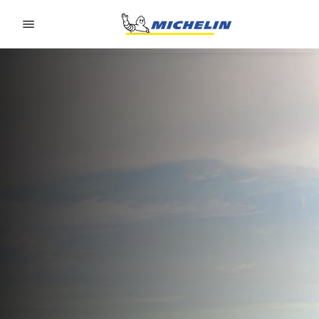
Go to page content
Go to page navigation