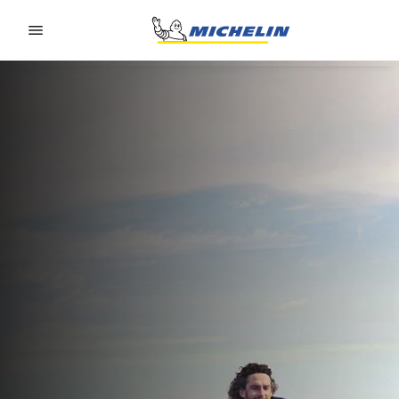
Go to page content
Go to page navigation