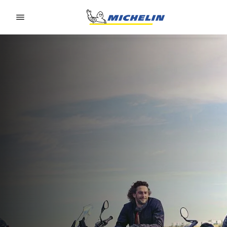
Go to page content
Go to page navigation