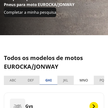
Pneus para moto EUROCKA/JONWAY
Completar a minha pesquisa
Todos os modelos de motos
EUROCKA/JONWAY
ABC
DEF
GHI
JKL
MNO
PQR
Gys