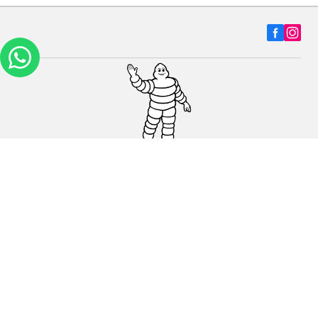
Carros, SUVs
Motos
Bicicleta
Ajuda