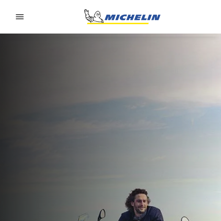
Go to page content
Go to page navigation