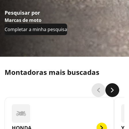
Pesquisar por
Marcas de moto
Completar a minha pesquisa
Montadoras mais buscadas
HONDA
YA