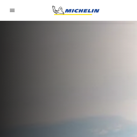
Go to page content
Go to page navigation