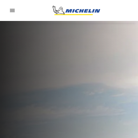
Go to page content
Go to page navigation