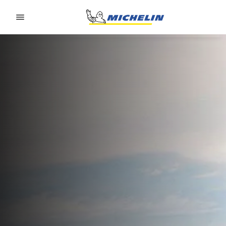
Go to page content
Go to page navigation